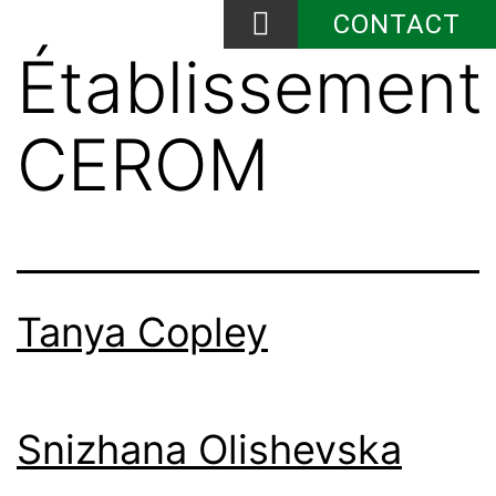
CONTACT
Établissement 
Qui sommes-nous?
Actualité et événements
CEROM
Tanya Copley
Snizhana Olishevska