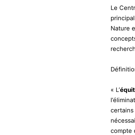
Le Centr
principa
Nature e
concepts
recherc
Définiti
« L’
équi
l’élimin
certains
nécessai
compte d