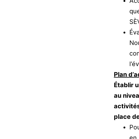
Acc
que
SÈV
Éva
Nou
com
l’é
Plan d’
Établir 
au nive
activité
place d
Pou
en 