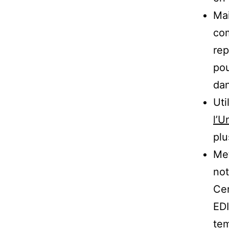
Ma
com
rep
pou
dan
Uti
l’U
plu
Met
not
Ce
EDI
te