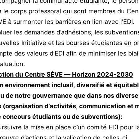
ompagner la communauté étudiante, le personn
 le corps professoral qui sont membres du Cen
E à surmonter les barrières en lien avec l’EDI.
luer les demandes d’adhésions, les subvention
velles Initiative et les bourses étudiantes en p
pte des valeurs d’EDI afin de minimiser les bia
valuation.
action du Centre SÈVE — Horizon 2024-2030
un environnement inclusif, diversifié et équitab
au de notre gouvernance que dans nos diverse
s (organisation d’activités, communication et 
e concours étudiants ou de subventions):
rsuivre la mise en place d’un comité EDI pour l
œuvre d’actions et la validation de celles-ci.