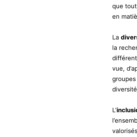
que tout
en matiè
La
diver
la reche
différen
vue, d’a
groupes 
diversit
L’
inclusi
l’ensemb
valorisé