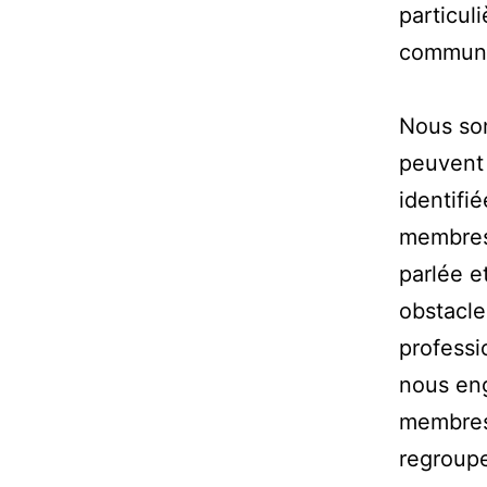
particul
communau
Nous so
peuvent 
identifi
membres.
parlée e
obstacle
professi
nous eng
membres 
regroupe