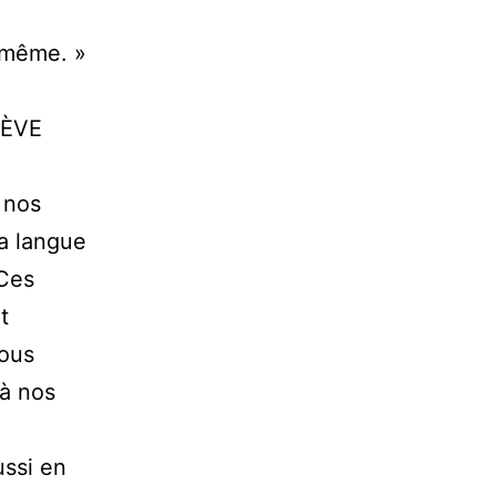
-même. »
SÈVE
 nos
a langue
 Ces
t
nous
 à nos
ussi en