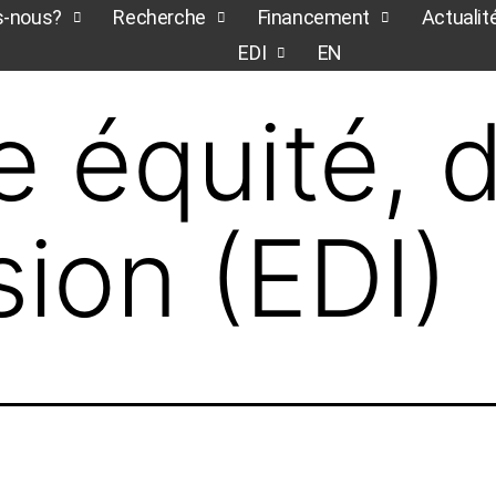
-nous?
Recherche
Financement
Actualit
EDI
EN
e équité, d
sion (EDI)