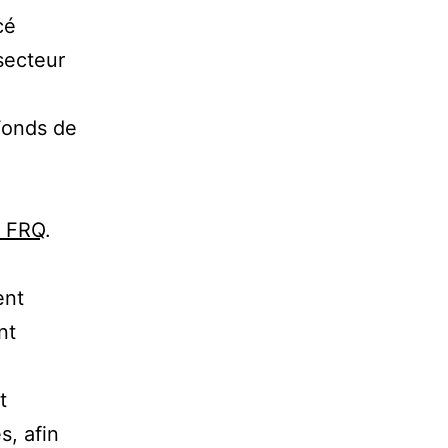
cé
secteur
 Fonds de
u FRQ
.
ent
nt
t
s, afin