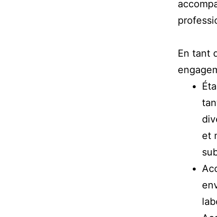
accompa
professi
En tant 
engagem
Éta
tan
div
et 
sub
Acc
env
lab