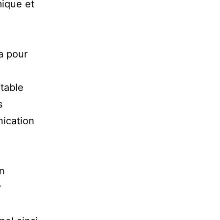
ique et
a pour
itable
s
nication
un
r