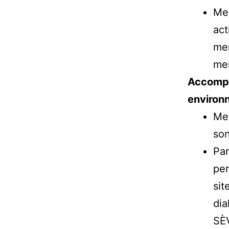
Met
act
mem
me
Accompa
environn
Met
son
Par
per
sit
dia
SÈV