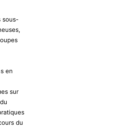
 sous-
heuses,
roupes
ns en
es sur
 du
ratiques
 cours du