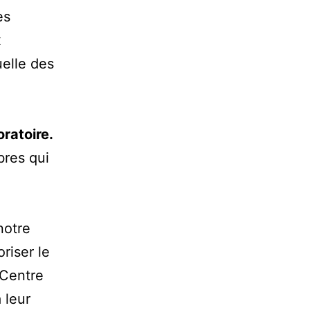
es
x
elle des
oratoire.
bres qui
notre
riser le
 Centre
 leur