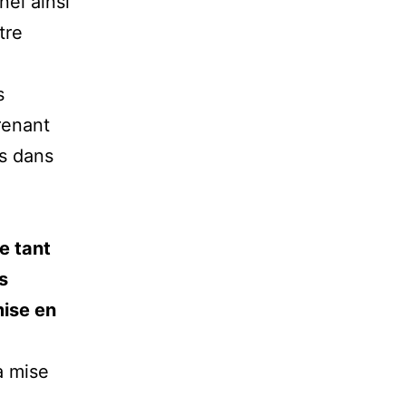
el ainsi
tre
s
renant
is dans
le tant
s
mise en
a mise