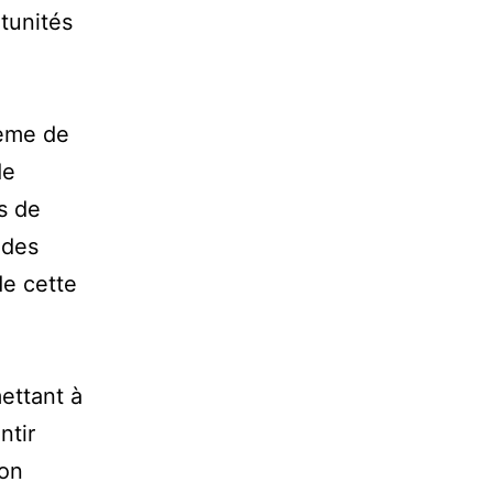
tunités
tème de
de
s de
 des
de cette
ettant à
ntir
ion