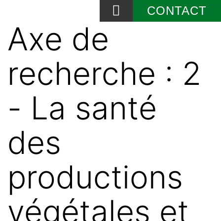
CONTACT
Axe de
Qui sommes-nous?
Actualité et événements
recherche :
2
- La santé
des
productions
végétales et