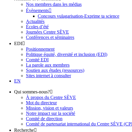
Nos membres dans les médias
Évènements
Concours vulagarisation-Exprime ta science
Actualités
Écoles d’été
Journées Centre SÈVE
Conférences et séminaires
EDI
Positionnement
Politique équité, diversité et inclusion (EDI)
Comité EDI
La parole aux membres
Soutien aux études (ressources)
Sites internet à consulter
EN
Qui sommes-nous?
À propos du Centre SÈVE
Mot du directeur
Mission, vision et valeurs
Notre impact sur la société
Comité de direction
Comité de partenariat international du Centre SÈVE (C
Recherche