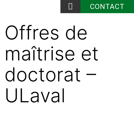
CONTACT
Qui sommes-nous?
Actualité et événements
Offres de
maîtrise et
doctorat –
ULaval