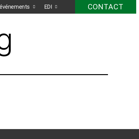
CONTACT
t événements
EDI
g